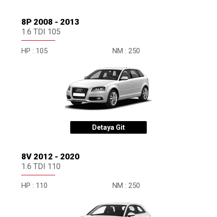
Q8
RS Series
8P 2008 - 2013
1.6 TDI 105
S Series
TT
HP :
105
NM :
250
Detaya Git
8V 2012 - 2020
1.6 TDI 110
HP :
110
NM :
250