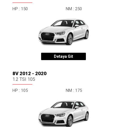
HP :
150
NM :
250
Detaya Git
8V 2012 - 2020
1.2 TSI 105
HP :
105
NM :
175