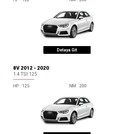
Detaya Git
8V 2012 - 2020
1.4 TSI 125
HP :
125
NM :
200