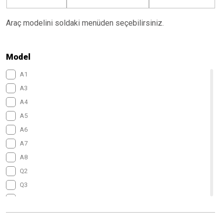
Araç modelini soldaki menüden seçebilirsiniz.
Model
A1
A3
A4
A5
A6
A7
A8
Q2
Q3
Q5
Q7