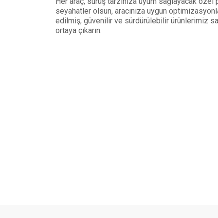
Her araç, sürüş tarzınıza uyum sağlayacak özel p
seyahatler olsun, aracınıza uygun optimizasyonlar
edilmiş, güvenilir ve sürdürülebilir ürünlerimiz
ortaya çıkarın.