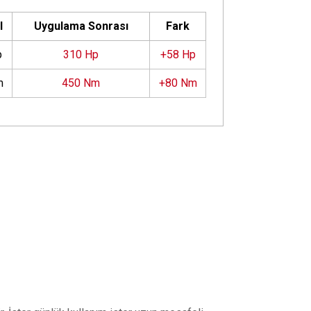
l
Uygulama Sonrası
Fark
p
310 Hp
+58 Hp
m
450 Nm
+80 Nm