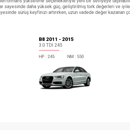
erformans yükseltme seçenekleriyle yeni bir seviyeye taşınabilir
 sayesinde daha yüksek güç, geliştirilmiş tork değerleri ve iyileşt
 sayesinde sürüş keyfinizi artırırken, uzun vadede değer kazanan ç
B8 2011 - 2015
3.0 TDI 245
HP :
245
NM :
550