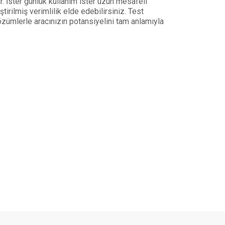
. İster günlük kullanım ister uzun mesafeli
irilmiş verimlilik elde edebilirsiniz. Test
özümlerle aracınızın potansiyelini tam anlamıyla