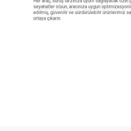
Her araç, sürüş tarzınıza uyum sağlayacak özel p
seyahatler olsun, aracınıza uygun optimizasyonlar
edilmiş, güvenilir ve sürdürülebilir ürünlerimiz
ortaya çıkarın.