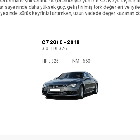
erformans yükseltme seçenekleriyle yeni bir seviyeye taşınabilir
 sayesinde daha yüksek güç, geliştirilmiş tork değerleri ve iyileşt
 sayesinde sürüş keyfinizi artırırken, uzun vadede değer kazanan ç
C7 2010 - 2018
3.0 TDI 326
HP :
326
NM :
650