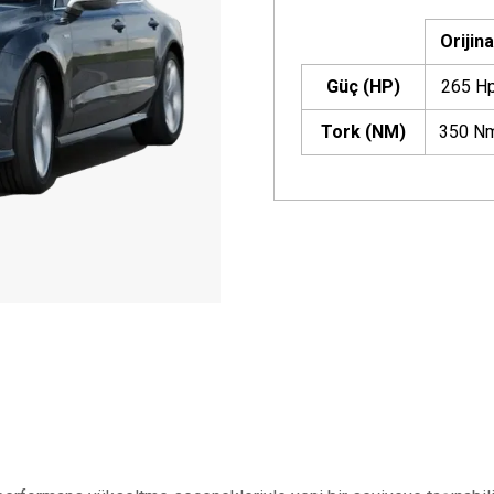
Orijina
Güç (HP)
265 H
Tork (NM)
350 N