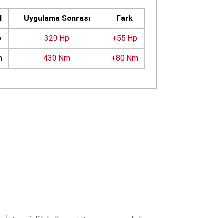
l
Uygulama Sonrası
Fark
p
320 Hp
+55 Hp
m
430 Nm
+80 Nm