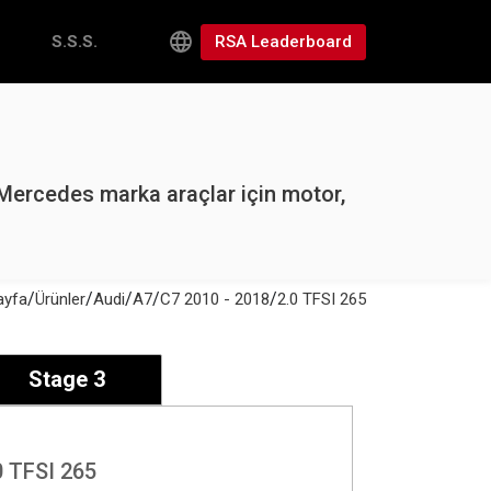
RSA Leaderboard
S.S.S.
Mercedes marka araçlar için motor,
/
/
/
/
/
ayfa
Ürünler
Audi
A7
C7 2010 - 2018
2.0 TFSI 265
Stage 3
0 TFSI 265