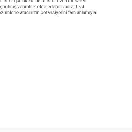
. İster günlük kullanım ister uzun mesafeli
irilmiş verimlilik elde edebilirsiniz. Test
özümlerle aracınızın potansiyelini tam anlamıyla