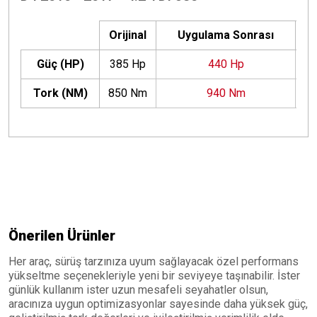
Orijinal
Uygulama Sonrası
Güç (HP)
385 Hp
440 Hp
+
Tork (NM)
850 Nm
940 Nm
+
Önerilen Ürünler
Her araç, sürüş tarzınıza uyum sağlayacak özel performans
yükseltme seçenekleriyle yeni bir seviyeye taşınabilir. İster
günlük kullanım ister uzun mesafeli seyahatler olsun,
aracınıza uygun optimizasyonlar sayesinde daha yüksek güç,