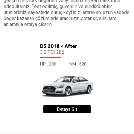
geliştirilmiş tork değerleri ve iyileştirilmiş verimlilik elde
edebilirsiniz. Test edilmiş, güvenilir ve sürdürülebilir
ürünlerimiz sayesinde sürüş keyfinizi artırırken, uzun vadede
değer kazanan çözümlerle aracınızın potansiyelini tam
anlamıyla ortaya çıkarın.
D5 2018 < After
3.0 TDI 286
HP :
286
NM :
620
Detaya Git