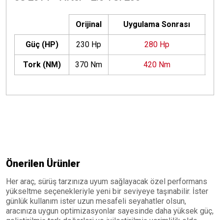
Orijinal
Uygulama Sonrası
Güç (HP)
230 Hp
280 Hp
+
Tork (NM)
370 Nm
420 Nm
+
Önerilen Ürünler
Her araç, sürüş tarzınıza uyum sağlayacak özel performans
yükseltme seçenekleriyle yeni bir seviyeye taşınabilir. İster
günlük kullanım ister uzun mesafeli seyahatler olsun,
aracınıza uygun optimizasyonlar sayesinde daha yüksek güç,