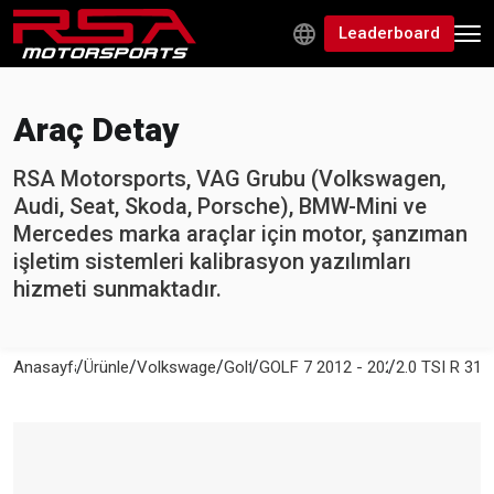
Leaderboard
Araç Detay
RSA Motorsports, VAG Grubu (Volkswagen,
Audi, Seat, Skoda, Porsche), BMW-Mini ve
Mercedes marka araçlar için motor, şanzıman
işletim sistemleri kalibrasyon yazılımları
hizmeti sunmaktadır.
/
/
/
/
/
Anasayfa
Ürünler
Volkswagen
Golf
GOLF 7 2012 - 2020
2.0 TSI R 310