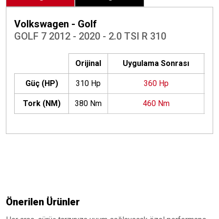
Volkswagen - Golf
GOLF 7 2012 - 2020 - 2.0 TSI R 310
Orijinal
Uygulama Sonrası
Güç (HP)
310 Hp
360 Hp
+
Tork (NM)
380 Nm
460 Nm
+
Önerilen Ürünler